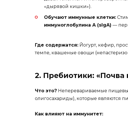
«дырявой кишки»).
Обучают иммунные клетки:
Стим
иммуноглобулина A (sIgA)
— перв
Где содержатся:
Йогурт, кефир, про
темпе, квашеные овощи (непастеризо
2. Пребиотики: «Почва
Что это?
Неперевариваемые пищевые в
олигосахариды), которые являются п
Как влияют на иммунитет: