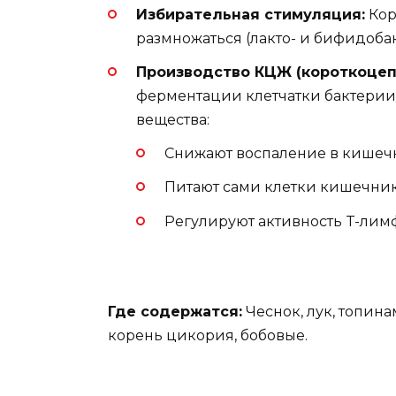
Избирательная стимуляция:
Кор
размножаться (лакто- и бифидобакт
Производство КЦЖ (короткоцеп
ферментации клетчатки бактерии с
вещества:
Снижают воспаление в кишеч
Питают сами клетки кишечник
Регулируют активность T-лим
Где содержатся:
Чеснок, лук, топина
корень цикория, бобовые.