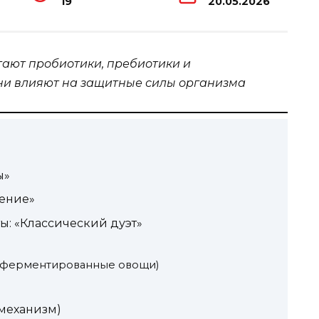
19
20.05.2026
тают пробиотики, пребиотики и
ни влияют на защитные силы организма
ы»
рение»
ы: «Классический дуэт»
е ферментированные овощи)
(механизм)