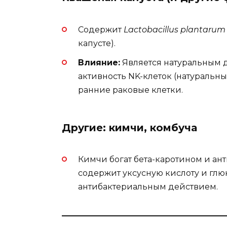
Содержит
Lactobacillus plantarum
капусте).
Влияние:
Является натуральным 
активность NK-клеток (натуральн
ранние раковые клетки.
Другие: кимчи, комбуча
Кимчи богат бета-каротином и ан
содержит уксусную кислоту и глю
антибактериальным действием.