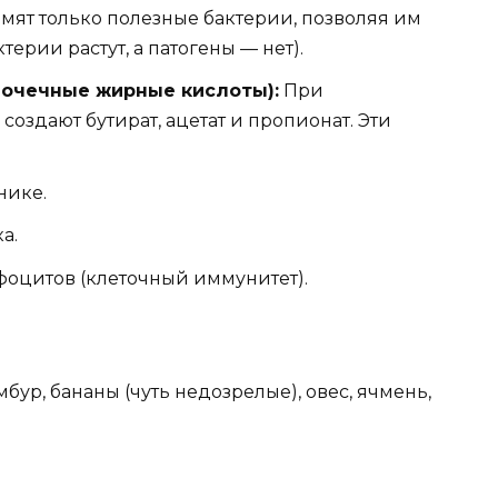
мят только полезные бактерии, позволяя им
ерии растут, а патогены — нет).
очечные жирные кислоты):
При
оздают бутират, ацетат и пропионат. Эти
нике.
а.
фоцитов (клеточный иммунитет).
мбур, бананы (чуть недозрелые), овес, ячмень,