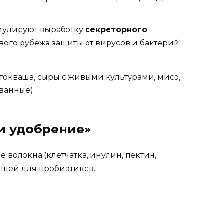
улируют выработку
секреторного
ого рубежа защиты от вирусов и бактерий.
стокваша, сыры с живыми культурами, мисо,
ванные).
 и удобрение»
олокна (клетчатка, инулин, пектин,
ищей для пробиотиков.