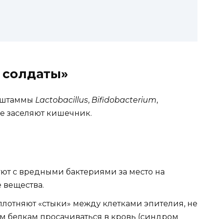
 солдаты»
(штаммы
Lactobacillus
,
Bifidobacterium
,
ые заселяют кишечник.
т с вредными бактериями за место на
 вещества.
лотняют «стыки» между клетками эпителия, не
м белкам просачиваться в кровь (синдром