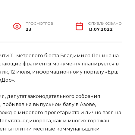
ПРОСМОТРОВ
ОПУБЛИКОВАНО
23
13.07.2022
очти 11–метрового бюста Владимира Ленина на
стающие фрагменты монументу планируется в
рник, 12 июля, информационному порталу «Ёрш.
оДор».
, депутат законодательного собрания
 побывав на выпускном балу в Азове,
вождю мирового пролетариата и лично взял на
Депутата–единороса, как и многих горожан,
гменты плитки местные коммунальщики