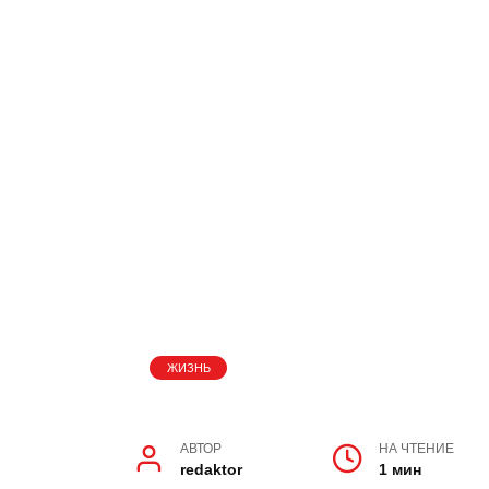
АВТОР
НА ЧТЕНИЕ
redaktor
1 мин
Как и всегда, они могут содержать в
действиям.
Вы можете задуматься над тем, какие
решили. Возможно, они связаны с ва
реализовали из-за страха или нереши
Если вы увидите тупик или замкнутое
сигналом, что вы стоите на пороге как
вам нужно преодолеть свои страхи и
Если вы увидите нечто большое и свет