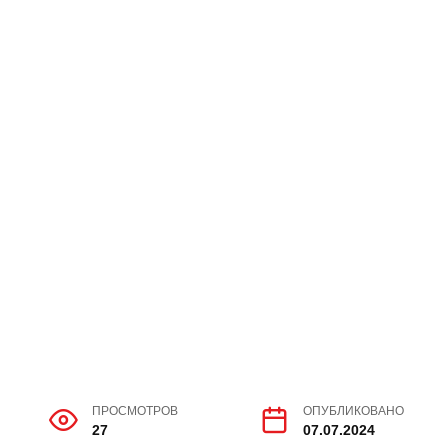
ПРОСМОТРОВ
ОПУБЛИКОВАНО
27
07.07.2024
 себе скрытый смысл и подсказки к нашим
 проблемы в прошлом вы оторвались от и не
шим самоверием или идеями, которые вы не
тельности.
 пространство в сновидении, это может быть
их-то открытий. Но для того, чтобы их открыть,
 нерешительность.
лое, это может быть признаком, что вы делаете