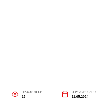
ПРОСМОТРОВ
ОПУБЛИКОВАНО
15
11.05.2024
 Николаевич, остается для меня великим
кой Отечественной войны. Его история, хоть и
нимания и уважения.
олодые люди того времени, отважно отправился
льность войны. В одном из боев прадедушка
в под его гусеницы, и чудом избежал лишения
госпиталь, где началась долгая и трудная