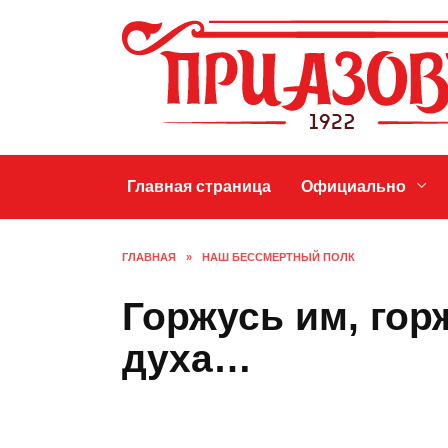
Перейти
к
содержанию
Главная страница
Официально
ГЛАВНАЯ
»
НАШ БЕССМЕРТНЫЙ ПОЛК
Горжусь им, го
духа…
НАШ БЕССМЕРТНЫЙ ПОЛК