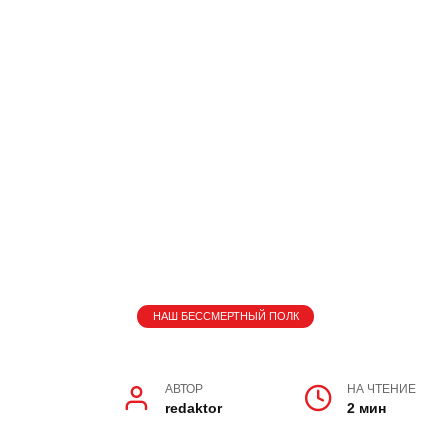
АВТОР
НА ЧТЕНИЕ
redaktor
2 мин
Кирилл КОСИЦИН.
Ученик 6 класса Елизаветовской СОШ
Мой прадедушка, Каменский Дмитрий
героем, прошедшим через тяготы Вели
погребена временем, заслуживает в
В июне 1941 года он, как и многие м
на фронт, где его ждала суровая реа
столкнулся с немецким танком, попа
руки. Тяжелые ранения привели его в 