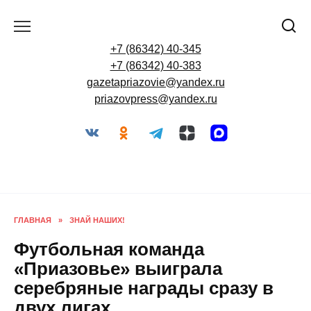
Перейти
к
содержанию
+7 (86342) 40-345
+7 (86342) 40-383
gazetapriazovie@yandex.ru
priazovpress@yandex.ru