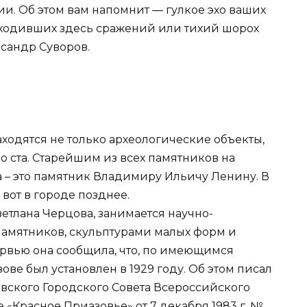
и. Об этом вам напомнит — гулкое эхо ваших
роходивших здесь сражений или тихий шорох
ксандр Суворов.
ходятся не только археологические объекты,
о ста. Старейшим из всех памятников на
а – это памятник Владимиру Ильичу Ленину. В
 вот в городе позднее.
етлана Черцова, занимается научно-
памятников, скульптурами малых форм и
рвью она сообщила, что, по имеющимся
ове был установлен в 1929 году. Об этом писал
вского Городского Совета Всероссийского
 «Красное Приазовье» от 7 декабря 1983 г. №