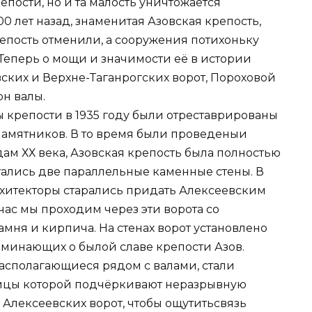
епости, но и та малость уничтожается
0 лет назад, знаменитая Азовская крепость,
репость отменили, а сооружения потихоньку
 Теперь о мощи и значимости её в истории
ских и Верхне-Таганрогских ворот, Пороховой
он валы.
 крепости в 1935 году были отреставрированы
памятников. В то время были проведеныи
дам ХХ века, Азовская крепость была полностью
тались две параллельные каменные стены. В
хитекторы старались придать Алексеевским
ас мы проходим через эти ворота со
мня и кирпича. На стенах ворот установлено
минающих о былой славе крепости Азов.
асполагающиеся рядом с валами, стали
ницы которой подчёркивают неразрывную
и Алексеевских ворот, чтобы ощутитьсвязь