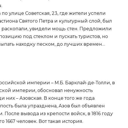
.
 по улице Советская, 23, где жители успели
астиона Святого Петра и культурный слой, был
о раскопали, увидели мощь стен. Предложили
позицию под стеклом и пускать туристов, но
сыпать находку песком, до лучших времен…
оссийской империи – М.Б. Барклай-де-Толли, в
ской империи, обосновал ненужность
 них – Азовская. В конце того же года
пость была упразднена, Азов был объявлен
 После вывода из крепости войск, в 1816 году
 1667 человек. Вот такая история.