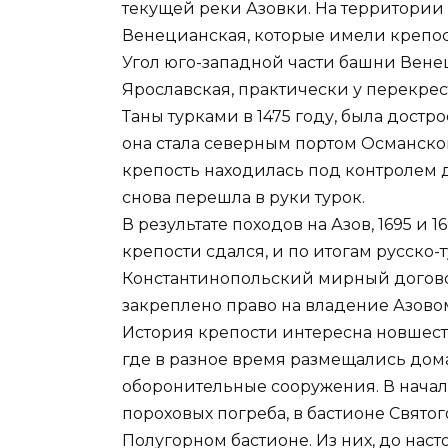
текущей реки Азовки. На территории 
Венецианская, которые имели крепос
Угол юго-западной части башни Вене
Ярославская, практически у перекрес
Таны турками в 1475 году, была достр
она стала северным портом Османской
крепость находилась под контролем д
снова перешла в руки турок.
В результате походов на Азов, 1695 и 
крепости сдался, и по итогам русско
Константинопольский мирный догово
закреплено право на владение Азово
История крепости интересна новшест
где в разное время размещались дом
оборонительные сооружения. В начале
пороховых погреба, в бастионе Святог
Полугорном бастионе. Из них, до нас