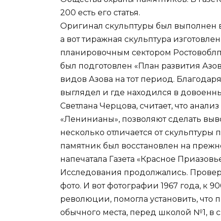
200 есть его статья.
Оригинал скульптуры был выполнен 
а вот тиражная скульптура изготовлен
планировочным сектором Ростовоблпр
был подготовлен «План развития Азов
видов Азова на тот период. Благодаря
выглядел и где находился в довоенны
Светлана Черцова, считает, что анал
«Ленинианы», позволяют сделать выво
несколько отличается от скульптуры 
памятник был восстановлен на прежне
напечатала Газета «Красное Приазовье» 
Исследования продолжались. Провер
фото. И вот фотографии 1967 года, к 
революции, помогла установить, что 
обычного места, перед школой №1, в 