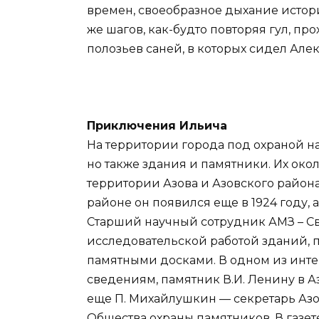
времен, своеобразное дыхание истори
же шагов, как-будто повторяя гул, п
полозьев саней, в которых сидел Але
Приключения Ильича
На территории города под охраной на
но также здания и памятники. Их окол
территории Азова и Азовского район
районе он появился еще в 1924 году, а
Старший научный сотрудник АМЗ – Св
исследовательской работой зданий, 
памятными досками. В одном из инте
сведениям, памятник В.И. Ленину в Аз
еще П. Михайлушкин — секретарь Азо
Общества охраны памятников. В газете