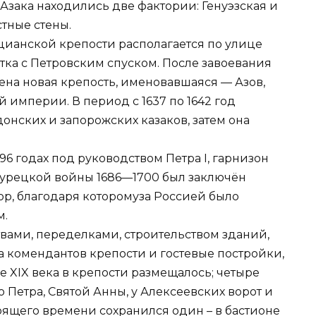
Азака находились две фактории: Генуэзская и
тные стены.
цианской крепости располагается по улице
тка с Петровским спуском. После завоевания
оена новая крепость, именовавшаяся — Азов,
 империи. В период с 1637 по 1642 год
онских и запорожских казаков, затем она
1696 годах под руководством Петра I, гарнизон
-турецкой войны 1686—1700 был заключён
р, благодаря которомуза Россией было
м.
вами, переделками, строительством зданий,
а комендантов крепости и гостевые постройки,
 XIX века в крепости размещалось; четыре
о Петра, Святой Анны, у Алексеевских ворот и
тоящего времени сохранился один – в бастионе