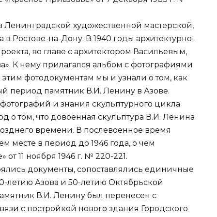
в Ленинградской художественной мастерской,
а в Ростове-на-Дону. В 1940 годы архитектурно-
оекта, во главе с архитектором Васильевым,
а». К нему прилагался альбом с фотографиями
 этим фотодокументам мы и узнали о том, как
й период памятник В.И. Ленину в Азове.
из фотографий и знания скульптурного цикла
д о том, что довоенная скульптура В.И. Ленина
позднего времени. В послевоенное время
м месте в период до 1946 года, о чем
от 11 ноября 1946 г. № 220-221.
ялись документы, сопоставлялись единичные
900-летию Азова и 50-летию Октябрьской
памятник В.И. Ленину был перенесен с
связи с постройкой нового здания Городского