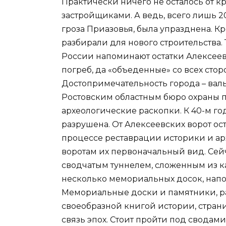
Практически ничего не осталось от кр
застройщиками. А ведь, всего лишь 20
гроза Приазовья, была упразднена. К
разбирали для нового строительства.
России напоминают остатки Алексеев
погреб, да «объеденные» со всех стор
Достопримечательность города – валы
Ростовским областным бюро охраны 
археологические раскопки. К 40-м го
разрушена. От Алексеевских ворот ос
процессе реставрации историки и ар
воротам их первоначальный вид. Сейч
сводчатым туннелем, сложенным из ка
несколько мемориальных досок, напо
Мемориальные доски и памятники, р
своеобразной книгой истории, стра
связь эпох. Стоит пройти под сводам