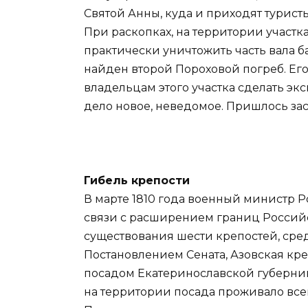
Святой Анны, куда и приходят туристы
При раскопках, на территории участка
практически уничтожить часть вала б
найден второй Пороховой погреб. Ег
владельцам этого участка сделать экс
дело новое, неведомое. Пришлось за
Гибель крепости
В марте 1810 года военный министр Р
связи с расширением границ Россий
существования шести крепостей, среди
Постановлением Сената, Азовская кре
посадом Екатеринославской губернии.
на территории посада проживало всего