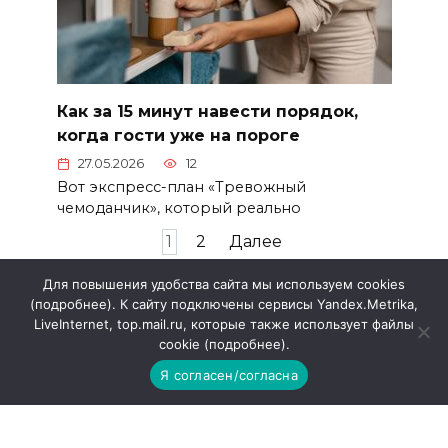
Как за 15 минут навести порядок,
когда гости уже на пороге
27.05.2026
12
Вот экспресс-план «Тревожный
чемоданчик», который реально
Пагинация
1
2
Далее
записей
Для повышения удобства сайта мы используем cookies
(подробнее). К сайту подключены сервисы Yandex.Metrika,
LiveInternet, top.mail.ru, которые также использует файлы
cookie (подробнее).
ООО «Редакция газеты «Приазовье»
Я согласен/согласна
Наименование: интернет-газета «Приазовье»
Учредитель: ООО «Редакция газеты «Приазовье»