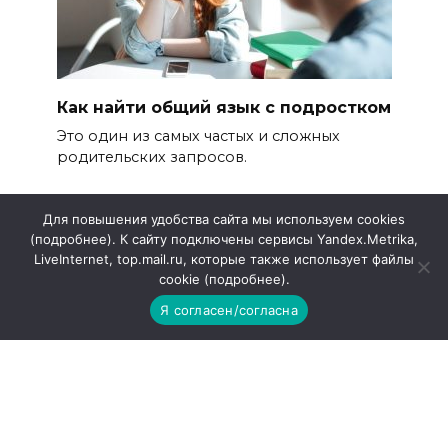
Как найти общий язык с подростком
Это один из самых частых и сложных
родительских запросов.
Для повышения удобства сайта мы используем cookies
(подробнее). К сайту подключены сервисы Yandex.Metrika,
LiveInternet, top.mail.ru, которые также использует файлы
cookie (подробнее).
ООО «Редакция газеты «Приазовье»
Я согласен/согласна
Наименование: интернет-газета «Приазовье»
Учредитель: ООО «Редакция газеты «Приазовье»
(ОГРН 1206100000655)
Адрес редакции: 346780, Ростовская обл, г. Азов, ул.