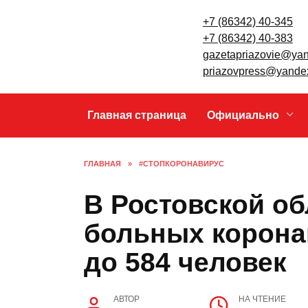
Перейти
к
содержанию
Главная страница
Официально
ГЛАВНАЯ
»
#СТОПКОРОНАВИРУС
В Ростовской 
больных коро
возросло до 58