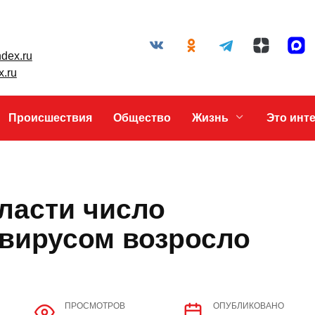
+7 (86342) 40-345
+7 (86342) 40-383
gazetapriazovie@yandex.ru
priazovpress@yandex.ru
Происшествия
Общество
Жизнь
области число
навирусом
4 человек