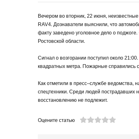
redaktor
1 мин
Вечером во вторник, 22 июня, неизв
автомобиль Toyota RAV4. Дознаватели
результате поджога. По данному факт
сообщили в пресс–службе ГУ МЧС Рос
Сигнал о возгорании поступил около 
охватил 2 квадратных метра. Пожарны
Как отметили в пресс–службе ведомст
единица спецтехники. Среди людей п
внедорожник восстановлению не под
Оцените статью