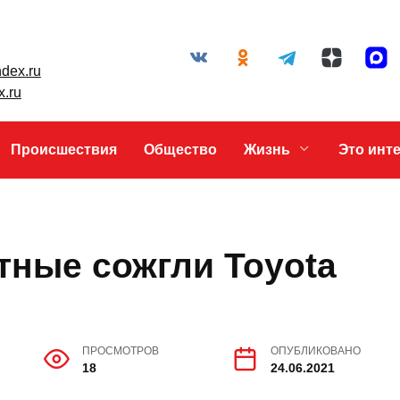
+7 (86342) 40-345
+7 (86342) 40-383
gazetapriazovie@yandex.ru
priazovpress@yandex.ru
Происшествия
Общество
Жизнь
естные сожгли
ПРОСМОТРОВ
ОПУБЛИКОВАНО