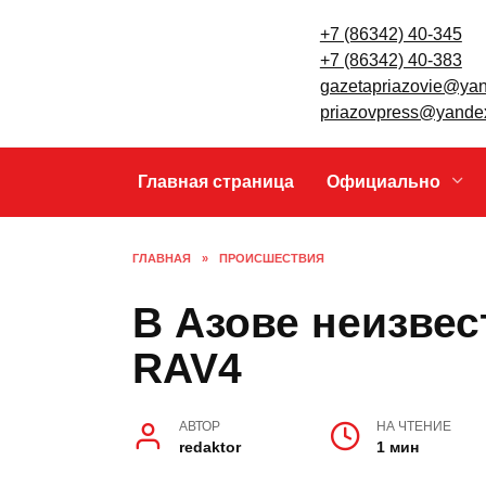
Перейти
к
содержанию
Главная страница
Официально
ГЛАВНАЯ
»
ПРОИСШЕСТВИЯ
В Азове неизв
Toyota RAV4
АВТОР
НА ЧТЕНИЕ