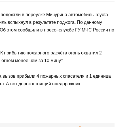
18
24.06.2021
естные подожгли в переулке Мичурина
 выяснили, что автомобиль вспыхнул в
у заведено уголовное дело о поджоге. Об этом
сии по Ростовской области.
21:00. К прибытию пожарного расчёта огонь
е справились с огнём менее чем за 10 минут.
ва, на вызов прибыли 4 пожарных спасателя и 1
острадавших нет. А вот дорогостоящий
лежит.