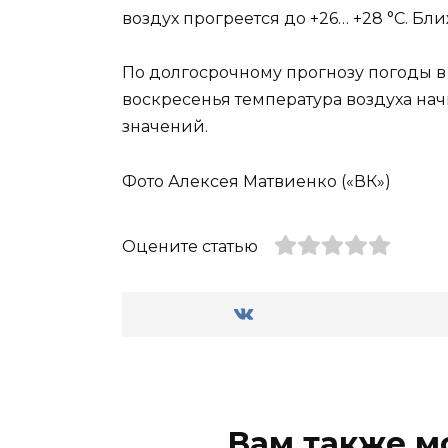
воздух прогреется до +26… +28 °С. Б
По долгосрочному прогнозу погоды в с
воскресенья температура воздуха на
значений.
Фото Алексея Матвиенко («ВК»)
Оцените статью
Вам также м