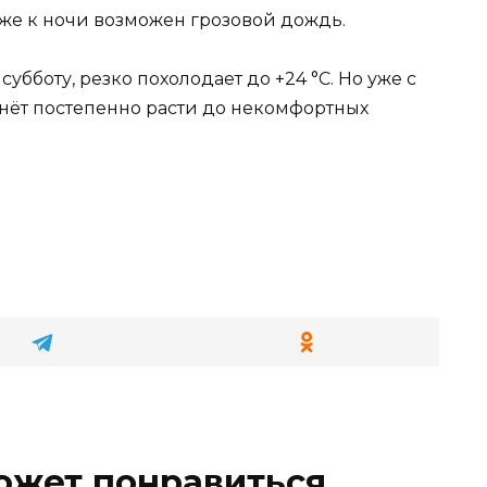
лиже к ночи возможен грозовой дождь.
убботу, резко похолодает до +24 °С. Но уже с
чнёт постепенно расти до некомфортных
ожет понравиться