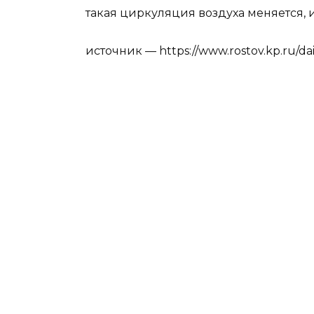
такая циркуляция воздуха меняется, 
источник — https://www.rostov.kp.ru/da
общество
Оцените статью
Вам также м