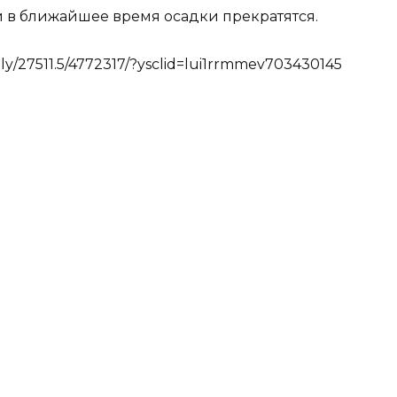
и в ближайшее время осадки прекратятся.
ily/27511.5/4772317/?ysclid=lui1rrmmev703430145
ожет понравиться