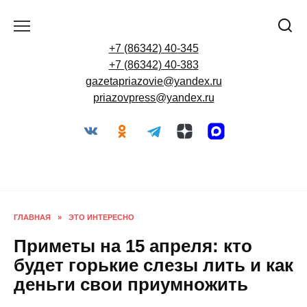
Перейти
к
содержанию
+7 (86342) 40-345
+7 (86342) 40-383
gazetapriazovie@yandex.ru
priazovpress@yandex.ru