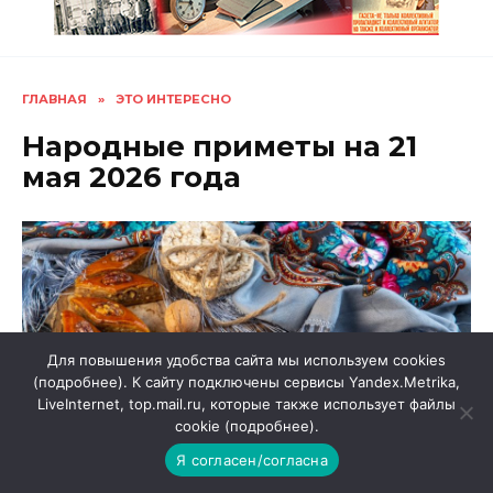
ГЛАВНАЯ
»
ЭТО ИНТЕРЕСНО
Народные приметы на 21
мая 2026 года
Для повышения удобства сайта мы используем cookies
(подробнее). К сайту подключены сервисы Yandex.Metrika,
ЭТО ИНТЕРЕСНО
LiveInternet, top.mail.ru, которые также использует файлы
cookie (подробнее).
Я согласен/согласна
АВТОР
НА ЧТЕНИЕ
redaktor
2 мин