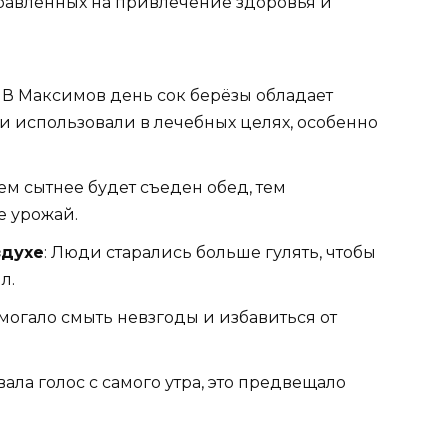
правленных на привлечение здоровья и
: В Максимов день сок берёзы обладает
и использовали в лечебных целях, особенно
 чем сытнее будет съеден обед, тем
е урожай.
здухе
: Люди старались больше гулять, чтобы
л.
омогало смыть невзгоды и избавиться от
вала голос с самого утра, это предвещало