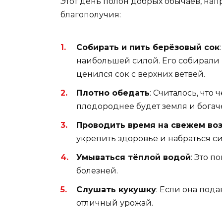
Этот день полон добрых обычаев, на
благополучия:
Собирать и пить берёзовый сок
наибольшей силой. Его собирали 
ценился сок с верхних ветвей.
Плотно обедать
: Считалось, что
плодороднее будет земля и богач
Проводить время на свежем во
укрепить здоровье и набраться си
Умываться тёплой водой
: Это п
болезней.
Слушать кукушку
: Если она пода
отличный урожай.