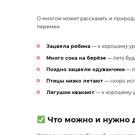
О многом может рассказать и природ
перемен:
Зацвела рябина
— к хорошему ур
Много сока на берёзе
— лето бу
Поздно зацвели одуванчики
— л
Птицы низко летают
— скоро исп
Лягушки квакают
— к хорошему у
Что можно и нужно 