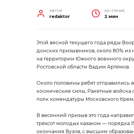
АВТОР
НА ЧТЕНИЕ
redaktor
2 мин
Этой весной текущего года ряды Воо
донских призывников, около 80% из н
на территории Южного военного округ
Ростовской области Вадим Артёмов.
Около половины ребят отправились в 
космические силы, Ракетные войска 
полк комендатуры Московского Кремл
В весенний призыв это года направи
трёхсот молодых казаком — порядка 1
окончания Вузов, с высшим образова